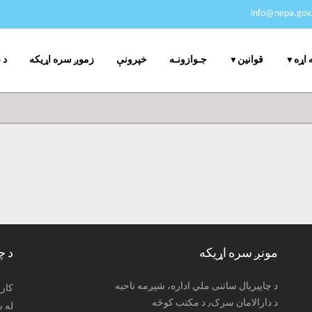
info@nepa.gov.
جـوازونـه
خپرونې
زموږ سره اړیکه
د 
 اړه
قوانین
مونږ سره اړیکه
د چ
د چاپیریال ساتنی ملي اداره، شپږمه ناحیه
: کا
د دارالامان سرک٫ د مکتب کوڅه