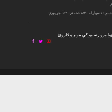
ې
: د سهار له ۸:۳۰ څخه تر ۱:۳۰ بجو پورې
ټولنیزو رسنیو کې مونږ وڅاروئ