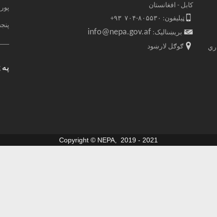
کابل - افغانستان
پور
ټیلیفون: ۸۰۵۵۳۰-۷۰۴ ۹۳+
پنجشنبې 
info@nepa.gov.af
بریښنالیک:
ګوګل لارښود
اري
په 
Copyright © NEPA, 2019 - 2021