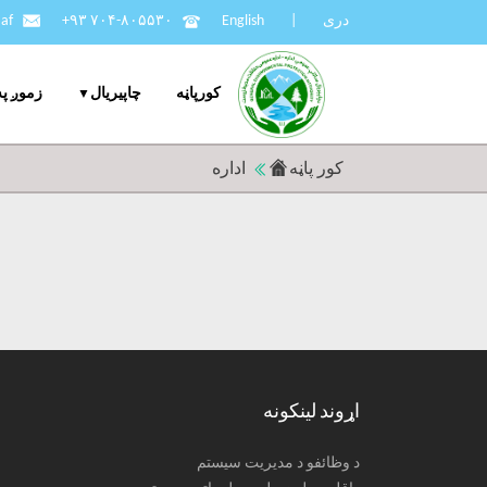
دری
|
English
+۹۳ ۷۰۴-۸۰۵۵۳۰
af
کورپاڼه
چاپيریال
زموږ په
کور پاڼه
اداره
اړوند لینکونه
د وظائفو د مدیریت سیستم