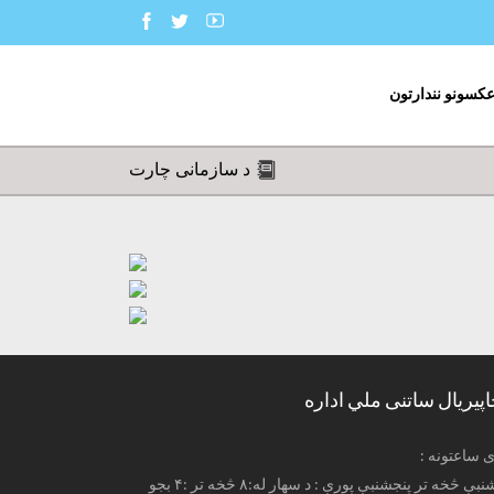
عکسونو نندارتون
د سازمانی چارت
اپیریال ساتنی ملي اداره
ری ساعتونه
له شنبې څخه تر پنجشنبې پورې : د سهار له:۸ څخه تر :۴ بجو