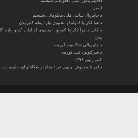
داقلیم بدلون ملی معلوماتی سیستم
ایمیل
د چاپیریال ساتنی ملی معلوماتی سیستم
د هوا ککړتیا کمولو او مخنیوي لپاره پنځه کلن پلان
د کابل د هوا ککړتیا کمولو ، مخنیوي او اداره کولو لپاره ک
پلان
د چاپیریالي شکایتونو فورمه
د شرکتونو د ثبت فورمه
کلنۍ راپور ۱۳۹۸
د امر بالمعروف او نهي عن المنکراو شکایاتو اوریدلو وزارت