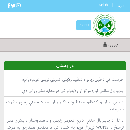
دری
|
English
menu
کور پاڼه
وروستی
خوست کې د طبي زبالو د تنظیم ولایتي کمیټې نوبتي غونډه وکړه
چاپېریال ساتنې لپاره مرکز او ولایتونو کې دوامداره هڅې روانې دي
د طبي زبالو او کثافاتو د تنظیم؛ ځنګلونو او اوبو د ساتنې په پار نظارت
ترسره شو
د ا.ا.ا د چاپېریال ساتنې ادارې عمومي رئیس او د هندوستان د پلاوي مشر
ترمنځ د WUF13 نړیوال فورم په څنډه کې د متقابلو همکاریو په موخه