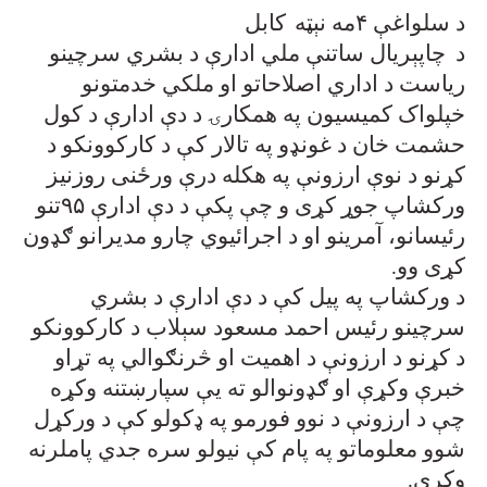
د سلواغې
۴
مه نېټه
کابل
د
چاپېریال ساتنې ملي ادارې د بشري سرچینو
ریاست د اداري اصلاحاتو او ملکي خدمتونو
خپلواک کمیسیون په همکارۍ د دې ادارې د کول
حشمت خان د غونډو په تالار کې د کارکوونکو د
کړنو د نوې ارزونې په هکله درې ورځنی روزنیز
ورکشاپ جوړ کړی و چې پکې د دې ادارې
۹۵
تنو
رئیسانو، آمرینو او د اجرائیوي چارو مدیرانو ګډون
کړی وو
.
د ورکشاپ په پيل کې د دې ادارې د بشري
سرچینو رئیس احمد مسعود سېلاب د کارکوونکو
د کړنو د ارزونې د اهمیت او څرنګوالي په تړاو
خبرې وکړې او ګډونوالو ته یې سپارښتنه وکړه
چې د ارزونې د نوو فورمو په ډکولو کې د ورکړل
شوو معلوماتو په پام کې نیولو سره جدي پاملرنه
وکړي
.