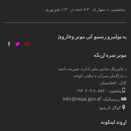
پنجشنبې : د سهار له ۸:۳۰ څخه تر ۱:۳۰ بجو پورې
په ټولنیزو رسنیو کې مونږ وڅاروئ
مونږ سره اړیکه
د چاپیریال ساتنی ملي اداره، شپږمه ناحیه
د دارالامان سرک٫ د مکتب کوڅه
کابل - افغانستان
ټیلیفون: ۸۰۵۵۳۰-۷۰۴ ۹۳+
info@nepa.gov.af
بریښنالیک:
ګوګل لارښود
اړوند لینکونه