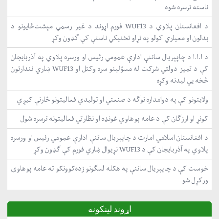
ناسته ترسره شوه
د افغانستان پلاوي د WUF13 فورم اړوند د غیر رسمي مېشت‌ځایونو د
بدلون او معیاري کولو په تړاو تخنیکي ناستې کې ګډون وکړ
د ا.ا.ا د چاپېریال ساتنې ادارې عمومي رئیس او ورسره پلاوي په آذربایجان
کې د تمیز دولتي شرکت له مسؤلینو سره وکتل او WUF13 ښاري نندارتون
څخه یي لیدنه وکړه
ولایتونو کې په دوامداره توګه د صنعتي او تولیدي فعالیتونو څارنې کیږي
کونړ او ارزګان کې د عامه پوهاوي غونډه او نظارتي فعالیتونه ترسره شول
د افغانستان اسلامي امارت د چاپېریال ساتنې ادارې عمومي رئیس او ورسره
پلاوي په آذربایجان کې د WUF13 نړیوال ښاري فورم کې ګډون وکړ
خوست کې د چاپېریال ساتنې په هکله لسګونو زده‌کوونکو ته عامه پوهاوی
ورکړل شو
اړوند لینکونه