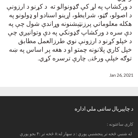
د ورکشاپ په لړ کې ګډونوالو ته
د کړنو د ارزونې
د اصولو، ګټو، شرایطو، اړینو اسنادو او ډولونو په
هکله معلوماتي پرزنټېشنونه وړاندې شول چې په
دې سره د ورکشاپ ګډونکي په دې وتوانیږي چې
د خپلو کړنو د ارزونې نوي طرزالعمل مطابق
خپل کاري پلانونه چمتو او د هغه پر اساس په ښه
توګه خپلې ورځنۍ چارې ترسره کړي.
Jan 26, 2021
د چاپیریال ساتنی ملي اداره
: کاری ساعتونه
له شنبې څخه تر پنجشنبې پورې : د سهار له:۸ څخه تر :۴ بجو پورې