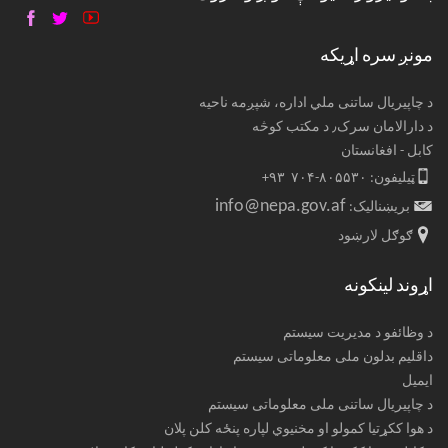
مونږ سره اړیکه
د چاپیریال ساتنی ملي اداره، شپږمه ناحیه
د دارالامان سرک٫ د مکتب کوڅه
کابل - افغانستان
ټیلیفون: ۸۰۵۵۳۰-۷۰۴ ۹۳+
info@nepa.gov.af
بریښنالیک:
ګوګل لارښود
اړوند لینکونه
د وظائفو د مدیریت سیستم
داقلیم بدلون ملی معلوماتی سیستم
ایمیل
د چاپیریال ساتنی ملی معلوماتی سیستم
د هوا ککړتیا کمولو او مخنیوي لپاره پنځه کلن پلان