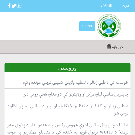
دری
|
English
menu
کور پاڼه
وروستی
خوست کې د طبي زبالو د تنظیم ولایتي کمیټې نوبتي غونډه وکړه
چاپېریال ساتنې لپاره مرکز او ولایتونو کې دوامداره هڅې روانې دي
د طبي زبالو او کثافاتو د تنظیم؛ ځنګلونو او اوبو د ساتنې په پار نظارت
ترسره شو
د ا.ا.ا د چاپېریال ساتنې ادارې عمومي رئیس او د هندوستان د پلاوي مشر
ترمنځ د WUF13 نړیوال فورم په څنډه کې د متقابلو همکاریو په موخه