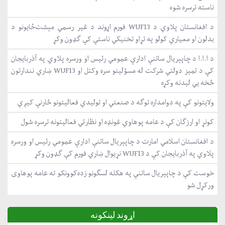
ناسته ترسره شوه
د افغانستان پلاوي د WUF13 فورم اړوند د غیر رسمي مېشت‌ځایونو د
بدلون او معیاري کولو په تړاو تخنیکي ناستې کې ګډون وکړ
د ا.ا.ا د چاپېریال ساتنې ادارې عمومي رئیس او ورسره پلاوي په آذربایجان
کې د تمیز دولتي شرکت له مسؤلینو سره وکتل او WUF13 ښاري نندارتون
څخه یي لیدنه وکړه
ولایتونو کې په دوامداره توګه د صنعتي او تولیدي فعالیتونو څارنې کیږي
کونړ او ارزګان کې د عامه پوهاوي غونډه او نظارتي فعالیتونه ترسره شول
د افغانستان اسلامي امارت د چاپېریال ساتنې ادارې عمومي رئیس او ورسره
پلاوي په آذربایجان کې د WUF13 نړیوال ښاري فورم کې ګډون وکړ
خوست کې د چاپېریال ساتنې په هکله لسګونو زده‌کوونکو ته عامه پوهاوی
ورکړل شو
اړوند لینکونه