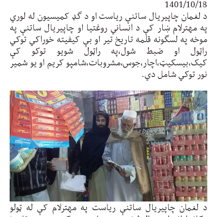
1401/10/18
د لغمان چاپیریال ساتنې ریاست او د ګډ کمیسیون له لوري
په مهترلام ښار کې د انساني روغتیا او چاپیریال ساتنې په
موخه په لسګونه قلمه تاریخ تیر او بې کیفیته خوراکي توکي
راټول او ضبط شول،په راټول شویو توکو کې
کیک،بیسکیټ،اچار،جوس،مشروبات،شامپو کریم او یو شمیر
نور توکي شامل دي.
د لغمان چاپیریال ساتنې ریاست په مهترلام کې له ټولو