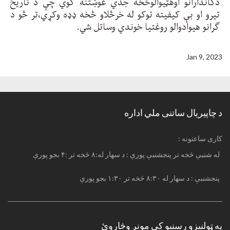
دکاندارانو اوهټیوالوڅخه جدي غوښتنه کوي چې د تاریخ
تیرو او بې کیفیته توکو له خرڅلاو څخه ډډه وکړي،تر څو د
ګرانو هیوادوالو روغتیا خوندي وساتل شي.
Jan 9, 2023
د چاپیریال ساتنی ملي اداره
: کاری ساعتونه
له شنبې څخه تر پنجشنبې پورې : د سهار له:۸ څخه تر :۴ بجو پورې
پنجشنبې : د سهار له ۸:۳۰ څخه تر ۱:۳۰ بجو پورې
په ټولنیزو رسنیو کې مونږ وڅاروئ