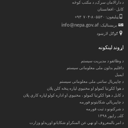
د دارالامان سرک٫ د مکتب کوڅه
کابل - افغانستان
ټیلیفون: ۸۰۵۵۳۰-۷۰۴ ۹۳+
info@nepa.gov.af
بریښنالیک:
ګوګل لارښود
اړوند لینکونه
د وظائفو د مدیریت سیستم
داقلیم بدلون ملی معلوماتی سیستم
ایمیل
د چاپیریال ساتنی ملی معلوماتی سیستم
د هوا ککړتیا کمولو او مخنیوي لپاره پنځه کلن پلان
د کابل د هوا ککړتیا کمولو ، مخنیوي او اداره کولو لپاره کاري پلان
د چاپیریالي شکایتونو فورمه
د شرکتونو د ثبت فورمه
کلنۍ راپور ۱۳۹۸
د امر بالمعروف او نهي عن المنکراو شکایاتو اوریدلو وزارت