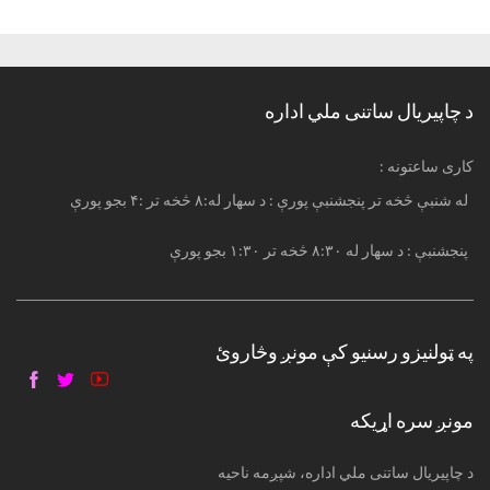
د چاپیریال ساتنی ملي اداره
: کاری ساعتونه
له شنبې څخه تر پنجشنبې پورې : د سهار له:۸ څخه تر :۴ بجو پورې
پنجشنبې : د سهار له ۸:۳۰ څخه تر ۱:۳۰ بجو پورې
په ټولنیزو رسنیو کې مونږ وڅاروئ
مونږ سره اړیکه
د چاپیریال ساتنی ملي اداره، شپږمه ناحیه