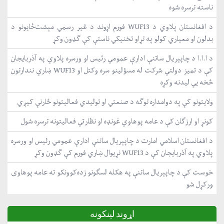
ناسته ترسره شوه
د افغانستان پلاوي د WUF13 فورم اړوند د غیر رسمي مېشت‌ځایونو د
بدلون او معیاري کولو په تړاو تخنیکي ناستې کې ګډون وکړ
د ا.ا.ا د چاپېریال ساتنې ادارې عمومي رئیس او ورسره پلاوي په آذربایجان
کې د تمیز دولتي شرکت له مسؤلینو سره وکتل او WUF13 ښاري نندارتون
څخه یي لیدنه وکړه
ولایتونو کې په دوامداره توګه د صنعتي او تولیدي فعالیتونو څارنې کیږي
کونړ او ارزګان کې د عامه پوهاوي غونډه او نظارتي فعالیتونه ترسره شول
د افغانستان اسلامي امارت د چاپېریال ساتنې ادارې عمومي رئیس او ورسره
پلاوي په آذربایجان کې د WUF13 نړیوال ښاري فورم کې ګډون وکړ
خوست کې د چاپېریال ساتنې په هکله لسګونو زده‌کوونکو ته عامه پوهاوی
ورکړل شو
اړوند لینکونه