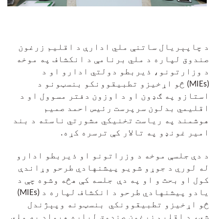
د چاپېريال ساتنې ملي ادارې د اقلیم زرغون
صندوق لپاره د ملي برنامې د انکشاف په موخه
د وزارتونو، ذيربطو دولتي ادارو او د
(MIEs)
څو اړخيزو تطبيقوونکو بنسټونو د
استازو په ګډون او د اوزون دفتر مسوول او د
اقليمي بدلون سرپرست رئيس احمد صميم
هوشمند په رياست تخنيکي مشورتي ناسته د بند
امير غونډو په تالار کې ترسره کړه.
د دې جلسې موخه د وزراتونو او ذيربطو ادارو
له لوري د جوړو شويو پيشنهادي طرحو وړاندې
کول او بحث و او په دې
جلسه کې هڅه وشوه چې د
يادو پيشنهادي طرحو د انکشاف لپاره د
(MIEs)
څو اړخيزو تطبيقوونکي
بنسټونه وپېژندل
شي، د اقليم زرغون صندوق لپاره هېواد په ملي