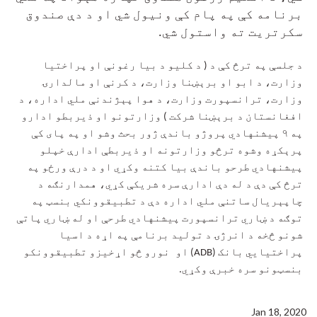
برنامه کې په پام کې ونیول شي او د دې صندوق
سکرتريت ته واستول شي.
د جلسې په ترڅ کې د ( د کليو د بيا رغونې او پراختيا
وزارت، د ابو او برېښنا وزارت، د کرنې او مالدارۍ
وزارت، ترانسپورت وزارت، د هوا پېژندنې ملي اداره، د
افغانستان د برېښنا شرکت ) وزارتونو او ذيربطو ادارو
په ۹ پيشنهادي پروژو باندې ژور بحث وشو او په پای کې
پرېکړه وشوه ترڅو وزارتونه او ذيربطې ادارې خپلو
پيشنهادي طرحو باندې بيا کتنه وکړي او د درې ورځو په
ترڅ کې دې د له دې ادارې سره شريکې کړي، همدارنګه د
چاپېريال ساتنې ملي اداره دې د تطبيقوونکي بنسټ په
توګه د ښاري ترانسپورت پيشنهادي طرحې او له ښاري پاتې
شونو څخه د انرژۍ د تولید برنامې په اړه د اسيا
پراختيايي بانک
(
ADB
)
او
نورو څو اړخيزو تطبيقوونکو
بنسټونو سره خبرې وکړي.
Jan 18, 2020