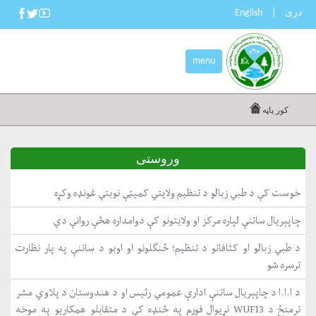
دری
|
English
menu
کور پاڼه
وروستی
خوست کې د طبي زبالو د تنظیم ولایتي کمیټې نوبتي غونډه وکړه
چاپېریال ساتنې لپاره مرکز او ولایتونو کې دوامداره هڅې روانې دي
د طبي زبالو او کثافاتو د تنظیم؛ ځنګلونو او اوبو د ساتنې په پار نظارت
ترسره شو
د ا.ا.ا د چاپېریال ساتنې ادارې عمومي رئیس او د هندوستان د پلاوي مشر
ترمنځ د WUF13 نړیوال فورم په څنډه کې د متقابلو همکاریو په موخه