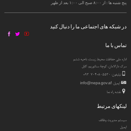
پنج شنبه ها : از ۸:۰۰ صبح الی ۱:۰۰ بعد از ظهر
در شبکه های اجتماعی ما را دنبال کنید
تماس با ما
اداره ملی حفاظت محیط زیست، ناحیه ششم
سرک دارالامان، کوچۀ سناتوریم، کابل
تیلیفون: ۸۰۵۵۳۰-۷۰۴ ۹۳+
ایمیل:
info@nepa.gov.af
نقشه راه نما
لینکهای مرتبط
سیستم مدیریت وظائف
ایمیل