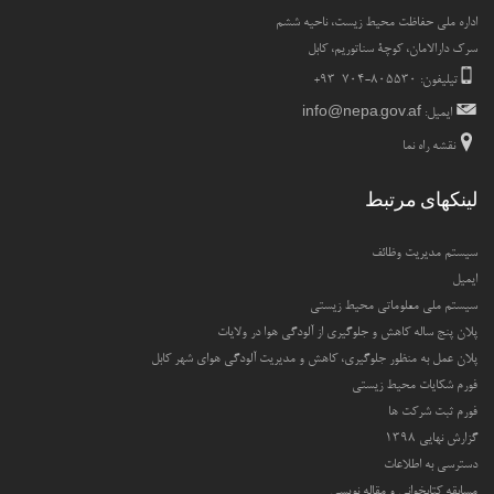
اداره ملی حفاظت محیط زیست، ناحیه ششم
سرک دارالامان، کوچۀ سناتوریم، کابل
تیلیفون: ۸۰۵۵۳۰-۷۰۴ ۹۳+
ایمیل:
info@nepa.gov.af
نقشه راه نما
لینکهای مرتبط
سیستم مدیریت وظائف
ایمیل
سیستم ملی معلوماتی محیط زیستی
پلان پنج ساله کاهش و جلوگیری از آلودگی هوا در ولایات
پلان عمل به منظور جلوگیری، کاهش و مدیریت آلودگی هوای شهر کابل
فورم شکایات محیط زیستی
فورم ثبت شرکت ها
گزارش نهایی ۱۳۹۸
دسترسی به اطلاعات
مسابقه کتابخوانی و مقاله نویسی