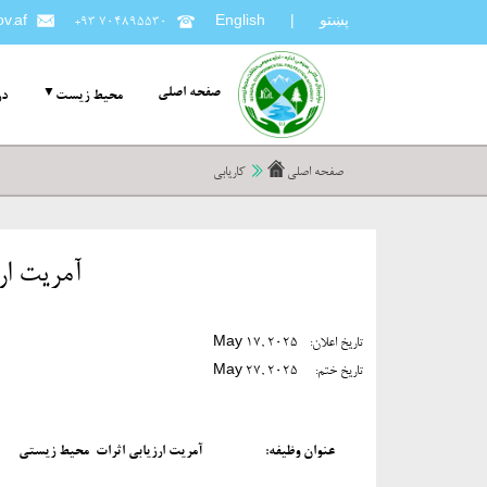
پښتو
v.af
+۹۳ ۷۰۴۸۹۵۵۳۰
English
|
صفحه اصلی
محیط زیست
در
صفحه اصلی
کاریابی
آمریت ار
تاریخ اعلان:
May 17, 2025
تاریخ ختم:
May 27, 2025
عنوان وظیفه:
آمریت ارزیابی اثرات محیط زیستی