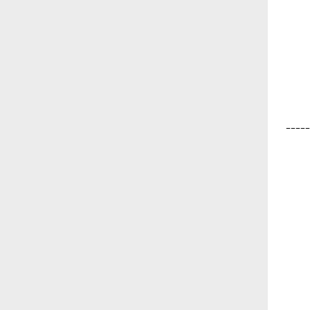
-----