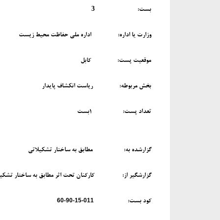
3
بست:
وزارت یا اداره:
اداره ملی حفاظت محیط زیست
موقعیت پست:
کابل
بخش مربوطه:
ریاست انکشاف پایدار
تعداد پست:
1بست
گزارشده به:
مطابق به ساختار تشکیلاتی
گزارش­گیر از:
کارکنان تحت اثر مطابق به ساختار تشکی
60-90-15-011
کود بست: