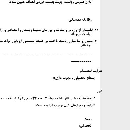
.
پلان عمومی ریاست، جهت بدست آوردن اهداف تعیین شده
وظایف هماهنگی
29.
اطمینان از ارزیابی و مطالعه راپور های محیط زیستی و اجتماعی و ارا
ریاست مربوطه
30.
تامین روابط میان ریاست با اعضایی کمیته تخصصی ارزیابی اثرات م
اجتماعی
---------------------------------------------
----------
شرایط استخدام
(سطح تحصیلی و تجربه کاری):
این
لایحۀ وظایف با در نظر داشت مواد 7 ، 8 و 34 قانون کارکنان خدمات ملکی با حد اقل
شرایط و معیارهای ذیل ترتیب گردیده است:
رشته
تحصیلی: