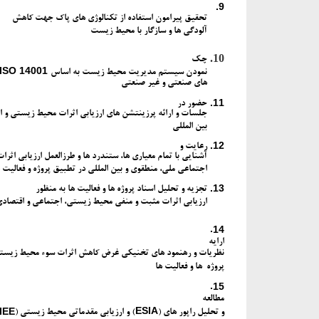
9.
تحقیق پیرامون استفاده از تکنالوژی های پاک جهت کاهش
آلودگی ها و سازگار با محیط زیست
10.
چک
ISO 14001
نمودن سیستم مدیریت محیط زیست به اساس
های صنعتی و غیر صنعتی
11.
حضور در
جلسات و ارائه پرزینتشن های ارزیابی اثرات محیط زیستی و ا
بین المللی
12.
رعایت و
آشنایی با تمام معیاری ها، ستندرد ها و طرزالعمل ارزیابی اثر
اجتماعی ملی، منطقوی و بین المللی در تطبیق پروژه و فعالیت
13.
تجزیه و تحلیل اسناد پروژه ها و فعالیت ها به منظور
ارزیابی اثرات مثبت و منفی محیط زیستی، اجتماعی و اقتصاد
14.
ارایه
نظریات و رهنمود های تخنیکی غرض کاهش اثرات سوء محیط زیستی
پروژه ها و فعالیت ها
15.
مطالعه
ESIA
IEE
و تحلیل راپور های (
) و ارزیابی مقدماتی محیط زیستی (