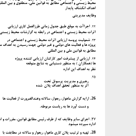
محیط زیستی و اجتماعی مطابق به قوانین ملی، منطقوی و بین المل
اهداف انکشاف پایدار
وظایف مدیریتی
22.
اجراآت به موقع طبق جدول زمانی طرزالعمل کاری ارزیابی
اثرات محیط زیستی و اجتماعی در رابطه به گزارشات محیط زیستی
23.
شمولیت پروسه ارزیابی اثرات محیط زیستی و اجتماعی در
پروژه ها و فعالیت های دولتی و غیر دولتی جهت رسیدن به اهداف
مطابق به قوانین ملی و بین المللی
24.
ارزیابی از پیشرفت امور کارکنان ارزیابی کننده پروژه
ها (همکاران ) به منظور دستیابی به نتایج متوقعه
نظر به اهداف این اداره
25.
رهبری و مدیریت پرسونل تحت
اثر به منظور تحقق اهداف پلان شده
26.
ارایه گزارش ماهوار، ربعوار، سالانه وعندالضرورت از فعالیت ها
و دست آورد ها به ریاست مربوطه.
27.
اجرای سایر وظایف که از طرف رئیس مطابق قوانین، مقررات و ا
اداره سپرده میشود
28.
تهیه و ترتیب پلان کاری ماهوار، ربعوار و سالانه در مطابقت با