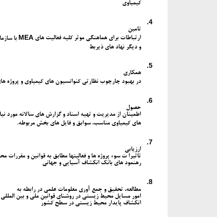
کیمیاوی
4.
تامین
MEA
ارتباطات برای هماهنگی موثر کلیه فعالیت های
با سازم
و دیگر نهاد های ذیربط
5.
همکاری
در بهبود چارچوب نظارتی کنوانسیون های کیمیاوی و پروژه ها
6.
حصول
اطمینان از مدیریت و تهیه اسناد و گزارش های سالانه مورد ن
های کیمیاوی مناسب، سوابق و فایل های بخش مربوطه.
7.
ارزیابی
تاثیرا ت سوء پروژه ها و فعالیتها مطابق به قوانین و مقررات 
رهنمود های بانک انکشاف آسیایی و جهانی
8.
مطالعه، تحقیق و جمع آوری معلومات علمی در رابطه به
امور مسایل محیط زیستی در روشنای قوانین ملی و بین الملل
انکشاف پایدار محیط زیستی در سطح کشور