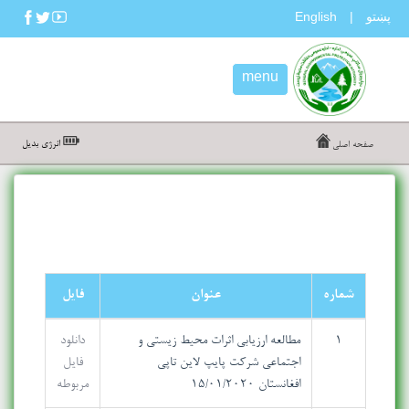
پښتو
English
|
menu
انرژی بدیل
صفحه اصلی
شماره
عنوان
فایل
۱
مطالعه ارزیابی اثرات محیط زیستی و
دانلود
اجتماعی شرکت پایپ لاین تاپی -
فایل
افغانستان 15/01/2020
مربوطه