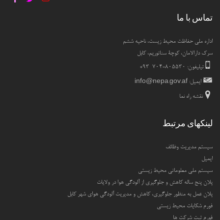
تماس با ما
اداره ملی حفاظت محیط زیست، ناحیه ششم
سرک دارالامان، کوچۀ سناتوریم، کابل
تیلیفون: ۸۰۵۵۳۰-۷۰۴ ۹۳+
ایمیل:
info@nepa.gov.af
نقشه راه نما
لینکهای مرتبط
سیستم مدیریت وظائف
ایمیل
سیستم ملی معلوماتی محیط زیستی
پلان پنج ساله کاهش و جلوگیری از آلودگی هوا در ولایات
پلان عمل به منظور جلوگیری، کاهش و مدیریت آلودگی هوای شهر کابل
فورم شکایات محیط زیستی
فورم ثبت شرکت ها